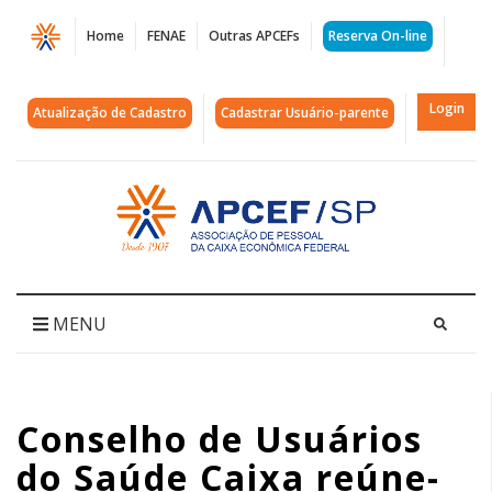
Página
Home
FENAE
Outras APCEFs
Reserva On-line
Conselho
de
Login
Atualização de Cadastro
Cadastrar Usuário-parente
Usuários
do
Acessar
página
Saúde
inicial
Caixa
reúne-
MENU
se
nesta
Conselho de Usuários
terça
do Saúde Caixa reúne-
|