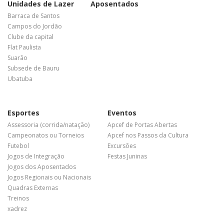
Unidades de Lazer
Aposentados
Barraca de Santos
Campos do Jordão
Clube da capital
Flat Paulista
Suarão
Subsede de Bauru
Ubatuba
Esportes
Eventos
Assessoria (corrida/natação)
Apcef de Portas Abertas
Campeonatos ou Torneios
Apcef nos Passos da Cultura
Futebol
Excursões
Jogos de Integração
Festas Juninas
Jogos dos Aposentados
Jogos Regionais ou Nacionais
Quadras Externas
Treinos
xadrez