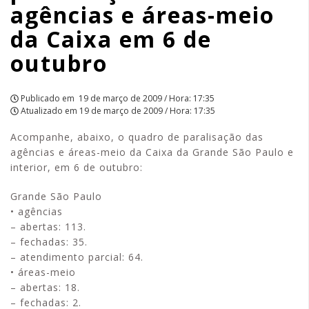
agências e áreas-meio
em
da Caixa em 6 de
6
outubro
de
outubro
Publicado em
19 de março de 2009 / Hora: 17:35
Atualizado em
19 de março de 2009 / Hora: 17:35
|
Acompanhe, abaixo, o quadro de paralisação das
APCEF/SP
agências e áreas-meio da Caixa da Grande São Paulo e
interior, em 6 de outubro:
Grande São Paulo
• agências
– abertas: 113.
– fechadas: 35.
– atendimento parcial: 64.
• áreas-meio
– abertas: 18.
– fechadas: 2.