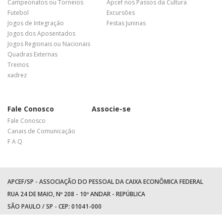
Campeonatos ou Torneios
Apcef nos Passos da Cultura
Futebol
Excursões
Jogos de Integração
Festas Juninas
Jogos dos Aposentados
Jogos Regionais ou Nacionais
Quadras Externas
Treinos
xadrez
Fale Conosco
Associe-se
Fale Conosco
Canais de Comunicação
F A Q
APCEF/SP - ASSOCIAÇÃO DO PESSOAL DA CAIXA ECONÔMICA FEDERAL
RUA 24 DE MAIO, Nº 208 - 10º ANDAR - REPÚBLICA
SÃO PAULO / SP - CEP: 01041-000
TEL: +55 (11) 3017-8300