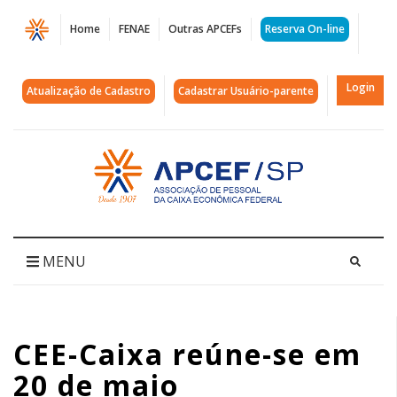
Página
Home
FENAE
Outras APCEFs
Reserva On-line
CEE-
Caixa
Login
Atualização de Cadastro
Cadastrar Usuário-parente
reúne-
se
Acessar
página
em
inicial
20
de
MENU
maio
|
CEE-Caixa reúne-se em
APCEF/SP
20 de maio