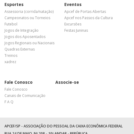
Esportes
Eventos
Assessoria (corrida/natação)
Apcef de Portas Abertas
Campeonatos ou Torneios
Apcef nos Passos da Cultura
Futebol
Excursões
Jogos de Integração
Festas Juninas
Jogos dos Aposentados
Jogos Regionais ou Nacionais
Quadras Externas
Treinos
xadrez
Fale Conosco
Associe-se
Fale Conosco
Canais de Comunicação
F A Q
APCEF/SP - ASSOCIAÇÃO DO PESSOAL DA CAIXA ECONÔMICA FEDERAL
RUA 24 DE MAIO, Nº 208 - 10º ANDAR - REPÚBLICA