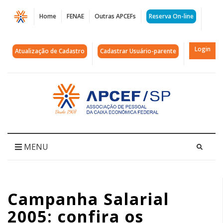
Página
Home
FENAE
Outras APCEFs
Reserva On-line
Campanha
Salarial
Login
Atualização de Cadastro
Cadastrar Usuário-parente
2005:
confira
Acessar
página
os
inicial
eventos
programados
MENU
|
APCEF/SP
Campanha Salarial
2005: confira os