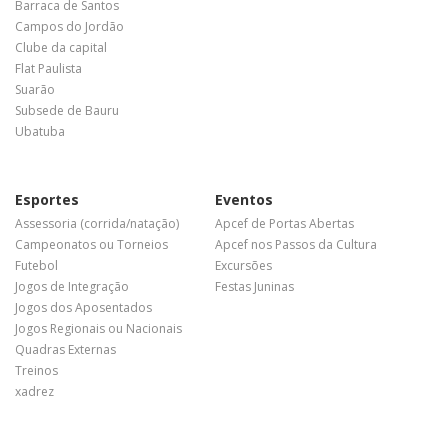
Barraca de Santos
Campos do Jordão
Clube da capital
Flat Paulista
Suarão
Subsede de Bauru
Ubatuba
Esportes
Eventos
Assessoria (corrida/natação)
Apcef de Portas Abertas
Campeonatos ou Torneios
Apcef nos Passos da Cultura
Futebol
Excursões
Jogos de Integração
Festas Juninas
Jogos dos Aposentados
Jogos Regionais ou Nacionais
Quadras Externas
Treinos
xadrez