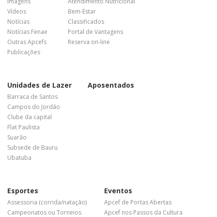
Imagens
Atendimento Nutricional
Vídeos
Bem-Estar
Notícias
Classificados
Notícias Fenae
Portal de Vantagens
Outras Apcefs
Reserva on-line
Publicações
Unidades de Lazer
Aposentados
Barraca de Santos
Campos do Jordão
Clube da capital
Flat Paulista
Suarão
Subsede de Bauru
Ubatuba
Esportes
Eventos
Assessoria (corrida/natação)
Apcef de Portas Abertas
Campeonatos ou Torneios
Apcef nos Passos da Cultura