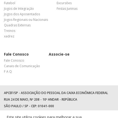
Futebol
Excursões
Jogos de Integração
Festas Juninas
Jogos dos Aposentados
Jogos Regionais ou Nacionais
Quadras Externas
Treinos
xadrez
Fale Conosco
Associe-se
Fale Conosco
Canais de Comunicação
F A Q
APCEF/SP - ASSOCIAÇÃO DO PESSOAL DA CAIXA ECONÔMICA FEDERAL
RUA 24 DE MAIO, Nº 208 - 10º ANDAR - REPÚBLICA
SÃO PAULO / SP - CEP: 01041-000
TEL: +55 (11) 3017-8300
Este site utiliza cookies para melhorar a sua