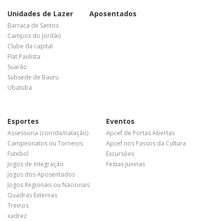
Unidades de Lazer
Aposentados
Barraca de Santos
Campos do Jordão
Clube da capital
Flat Paulista
Suarão
Subsede de Bauru
Ubatuba
Esportes
Eventos
Assessoria (corrida/natação)
Apcef de Portas Abertas
Campeonatos ou Torneios
Apcef nos Passos da Cultura
Futebol
Excursões
Jogos de Integração
Festas Juninas
Jogos dos Aposentados
Jogos Regionais ou Nacionais
Quadras Externas
Treinos
xadrez