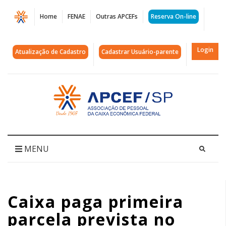
Página
Home
FENAE
Outras APCEFs
Reserva On-line
Caixa
paga
Login
Atualização de Cadastro
Cadastrar Usuário-parente
primeira
parcela
Acessar
página
prevista
inicial
no
acordo
MENU
da
PLR
Caixa paga primeira
|
parcela prevista no
APCEF/SP