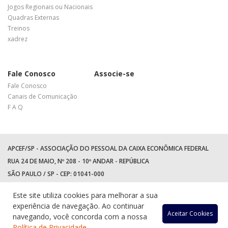
Jogos Regionais ou Nacionais
Quadras Externas
Treinos
xadrez
Fale Conosco
Associe-se
Fale Conosco
Canais de Comunicação
F A Q
APCEF/SP - ASSOCIAÇÃO DO PESSOAL DA CAIXA ECONÔMICA FEDERAL
RUA 24 DE MAIO, Nº 208 - 10º ANDAR - REPÚBLICA
SÃO PAULO / SP - CEP: 01041-000
TEL: +55 (11) 3017-8300
Este site utiliza cookies para melhorar a sua
WhatsApp:
(11) 94597-5758
experiência de navegação. Ao continuar
Acessar
Acessar
Acess
Ac
Aceitar Cookies
navegando, você concorda com a nossa
Política de Privacidade
.