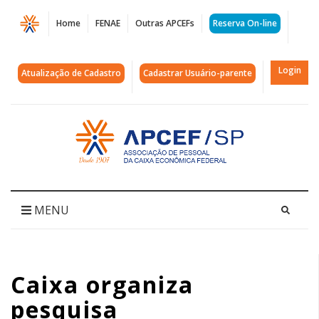
Página
Home
FENAE
Outras APCEFs
Reserva On-line
Caixa
organiza
Login
Atualização de Cadastro
Cadastrar Usuário-parente
pesquisa
constrangedora
Acessar
página
para
inicial
os
empregados
MENU
|
APCEF/SP
Caixa organiza
pesquisa