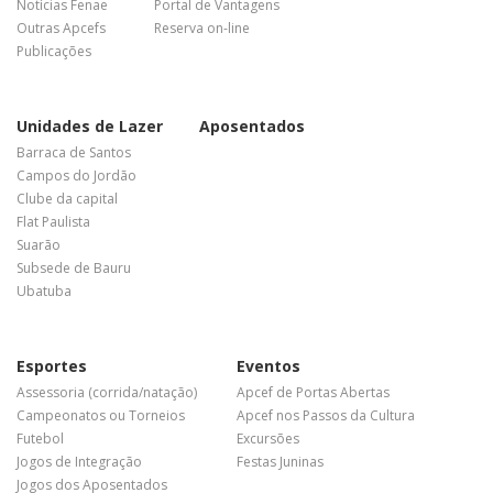
Notícias Fenae
Portal de Vantagens
Outras Apcefs
Reserva on-line
Publicações
Unidades de Lazer
Aposentados
Barraca de Santos
Campos do Jordão
Clube da capital
Flat Paulista
Suarão
Subsede de Bauru
Ubatuba
Esportes
Eventos
Assessoria (corrida/natação)
Apcef de Portas Abertas
Campeonatos ou Torneios
Apcef nos Passos da Cultura
Futebol
Excursões
Jogos de Integração
Festas Juninas
Jogos dos Aposentados