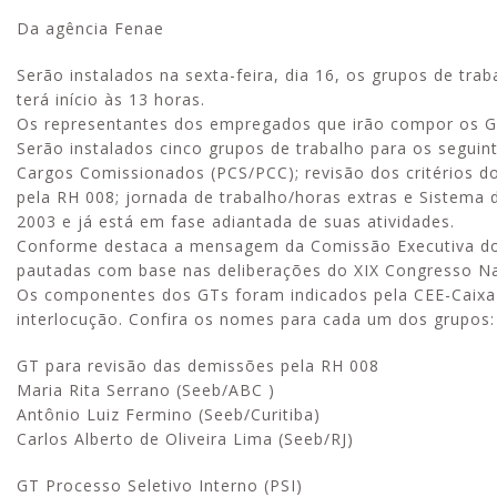
Da agência Fenae
Serão instalados na sexta-feira, dia 16, os grupos de tra
terá início às 13 horas.
Os representantes dos empregados que irão compor os GTs
Serão instalados cinco grupos de trabalho para os segui
Cargos Comissionados (PCS/PCC); revisão dos critérios do
pela RH 008; jornada de trabalho/horas extras e Sistema 
2003 e já está em fase adiantada de suas atividades.
Conforme destaca a mensagem da Comissão Executiva dos
pautadas com base nas deliberações do XIX Congresso Na
Os componentes dos GTs foram indicados pela CEE-Caixa 
interlocução. Confira os nomes para cada um dos grupos:
GT para revisão das demissões pela RH 008
Maria Rita Serrano (Seeb/ABC )
Antônio Luiz Fermino (Seeb/Curitiba)
Carlos Alberto de Oliveira Lima (Seeb/RJ)
GT Processo Seletivo Interno (PSI)