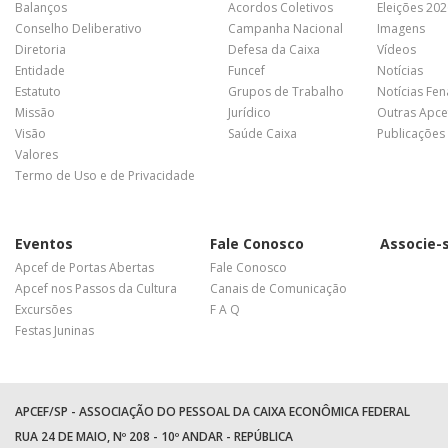
Balanços
Acordos Coletivos
Eleições 20
Conselho Deliberativo
Campanha Nacional
Imagens
Diretoria
Defesa da Caixa
Vídeos
Entidade
Funcef
Notícias
Estatuto
Grupos de Trabalho
Notícias Fe
Missão
Jurídico
Outras Apce
Visão
Saúde Caixa
Publicações
Valores
Termo de Uso e de Privacidade
Eventos
Fale Conosco
Associe-
Apcef de Portas Abertas
Fale Conosco
Apcef nos Passos da Cultura
Canais de Comunicação
Excursões
F A Q
Festas Juninas
APCEF/SP - ASSOCIAÇÃO DO PESSOAL DA CAIXA ECONÔMICA FEDERAL
RUA 24 DE MAIO, Nº 208 - 10º ANDAR - REPÚBLICA