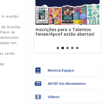
. A reunião
de Brasília.
Inscrições para o Talentos
stas usam
Cha
/Plano de
Fenae/Apcef estão abertas!
-mail para
ind
s demissões
s mensagens
man
os judiciais
can
stalado em
as serão
 de
Revista Espaço
APCEF Em Movimento
Vídeos