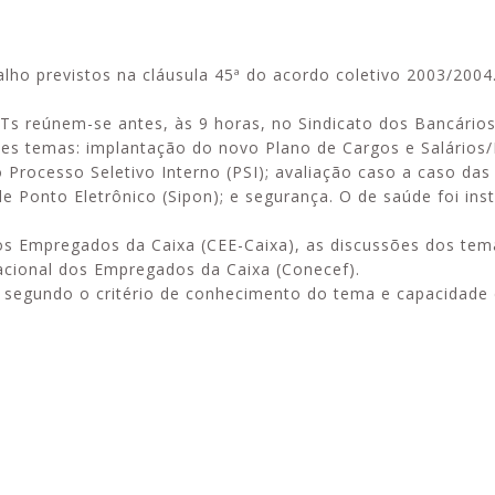
balho previstos na cláusula 45ª do acordo coletivo 2003/2004
 reúnem-se antes, às 9 horas, no Sindicato dos Bancários 
Alerta: golpi
Aproveite a parceria da Apcef
ntes temas: implantação do novo Plano de Cargos e Salários
WhatsApp e e
com o Sesi e invista em saúde
 Processo Seletivo Interno (PSI); avaliação caso a caso da
enviar falsa
e momentos de lazer!
sobre process
de Ponto Eletrônico (Sipon); e segurança. O de saúde foi in
 Empregados da Caixa (CEE-Caixa), as discussões dos tem
cional dos Empregados da Caixa (Conecef).
segundo o critério de conhecimento do tema e capacidade