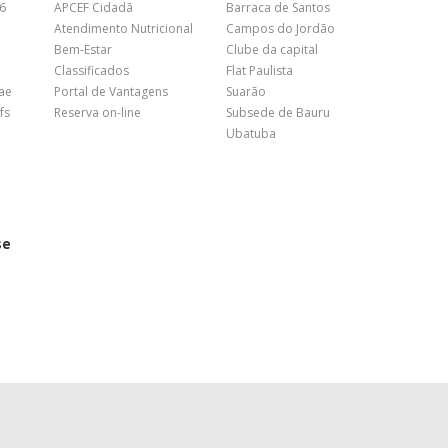
26
APCEF Cidadã
Barraca de Santos
Atendimento Nutricional
Campos do Jordão
Bem-Estar
Clube da capital
Classificados
Flat Paulista
nae
Portal de Vantagens
Suarão
fs
Reserva on-line
Subsede de Bauru
Ubatuba
se