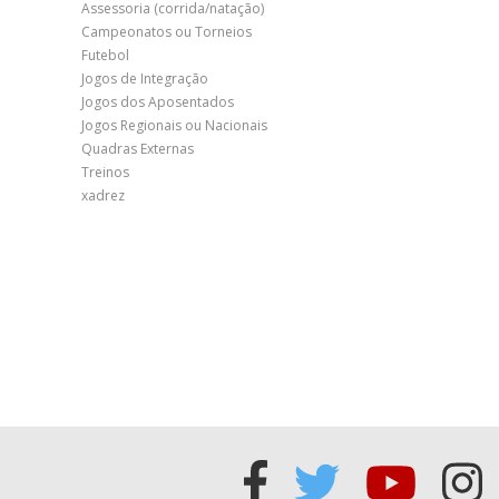
Assessoria (corrida/natação)
Campeonatos ou Torneios
Futebol
Jogos de Integração
Jogos dos Aposentados
Jogos Regionais ou Nacionais
Quadras Externas
Treinos
xadrez
Acessar
Acessar
Acess
Ac