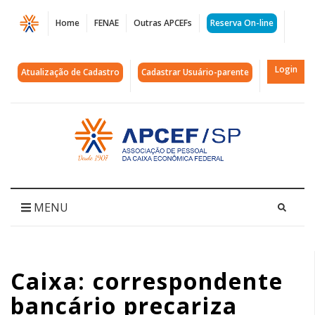
Página
Home
FENAE
Outras APCEFs
Reserva On-line
Caixa:
correspondente
Login
Atualização de Cadastro
Cadastrar Usuário-parente
bancário
precariza
Acessar
página
emprego
inicial
e
atendimento
MENU
|
APCEF/SP
Caixa: correspondente
bancário precariza