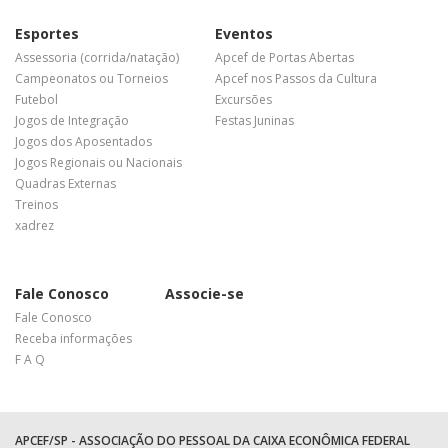
Esportes
Eventos
Assessoria (corrida/natação)
Apcef de Portas Abertas
Campeonatos ou Torneios
Apcef nos Passos da Cultura
Futebol
Excursões
Jogos de Integração
Festas Juninas
Jogos dos Aposentados
Jogos Regionais ou Nacionais
Quadras Externas
Treinos
xadrez
Fale Conosco
Associe-se
Fale Conosco
Receba informações
F A Q
APCEF/SP - ASSOCIAÇÃO DO PESSOAL DA CAIXA ECONÔMICA FEDERAL