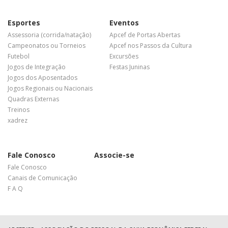
Esportes
Eventos
Assessoria (corrida/natação)
Apcef de Portas Abertas
Campeonatos ou Torneios
Apcef nos Passos da Cultura
Futebol
Excursões
Jogos de Integração
Festas Juninas
Jogos dos Aposentados
Jogos Regionais ou Nacionais
Quadras Externas
Treinos
xadrez
Fale Conosco
Associe-se
Fale Conosco
Canais de Comunicação
F A Q