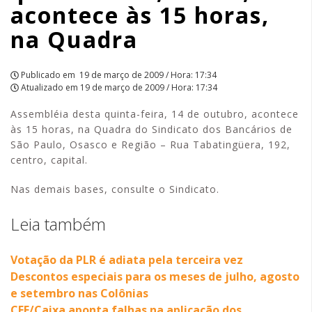
acontece às 15 horas,
Quadra
na Quadra
|
APCEF/SP
Publicado em
19 de março de 2009 / Hora: 17:34
Atualizado em
19 de março de 2009 / Hora: 17:34
Assembléia desta quinta-feira, 14 de outubro, acontece
às 15 horas, na Quadra do Sindicato dos Bancários de
São Paulo, Osasco e Região – Rua Tabatingüera, 192,
centro, capital.
Nas demais bases, consulte o Sindicato.
Leia também
Votação da PLR é adiata pela terceira vez
Descontos especiais para os meses de julho, agosto
e setembro nas Colônias
CEE/Caixa aponta falhas na aplicação dos