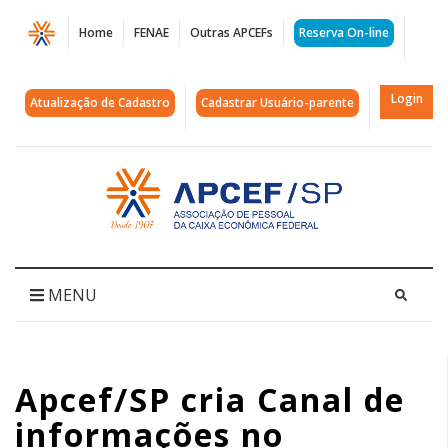
Página
Home
FENAE
Outras APCEFs
Reserva On-line
Apcef/SP
cria
Login
Atualização de Cadastro
Cadastrar Usuário-parente
Canal
de
Acessar
página
informações
inicial
no
WhatsApp
MENU
|
APCEF/SP
Apcef/SP cria Canal de
informações no