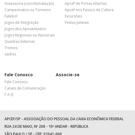
Assessoria (corrida/natação)
Apcef de Portas Abertas
Campeonatos ou Torneios
Apcef nos Passos da Cultura
Futebol
Excursões
Jogos de Integração
Festas Juninas
Jogos dos Aposentados
Jogos Regionais ou Nacionais
Quadras Externas
Treinos
xadrez
Fale Conosco
Associe-se
Fale Conosco
Canais de Comunicação
F A Q
APCEF/SP - ASSOCIAÇÃO DO PESSOAL DA CAIXA ECONÔMICA FEDERAL
RUA 24 DE MAIO, Nº 208 - 10º ANDAR - REPÚBLICA
SÃO PAULO / SP - CEP: 01041-000