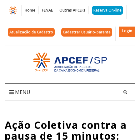
Página
Home
FENAE
Outras APCEFs
Reserva On-line
Ação
Coletiva
Login
Atualização de Cadastro
Cadastrar Usuário-parente
contra
a
Acessar
página
pausa
inicial
de
15
MENU
minutos:
prazo
Ação Coletiva contra a
estendido
pausa de 15 minutos:
|