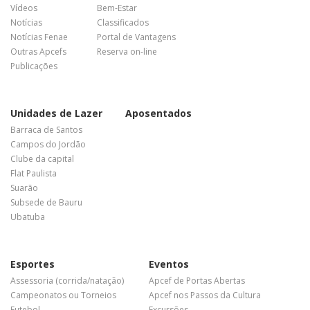
Vídeos
Bem-Estar
Notícias
Classificados
Notícias Fenae
Portal de Vantagens
Outras Apcefs
Reserva on-line
Publicações
Unidades de Lazer
Aposentados
Barraca de Santos
Campos do Jordão
Clube da capital
Flat Paulista
Suarão
Subsede de Bauru
Ubatuba
Esportes
Eventos
Assessoria (corrida/natação)
Apcef de Portas Abertas
Campeonatos ou Torneios
Apcef nos Passos da Cultura
Futebol
Excursões