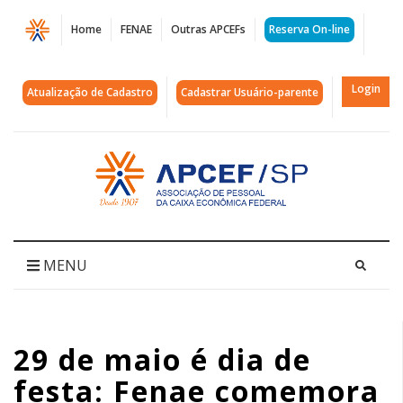
Página
Home
FENAE
Outras APCEFs
Reserva On-line
29
de
Login
Atualização de Cadastro
Cadastrar Usuário-parente
maio
é
Acessar
página
dia
inicial
de
festa:
MENU
Fenae
comemora
29 de maio é dia de
34
festa: Fenae comemora
anos