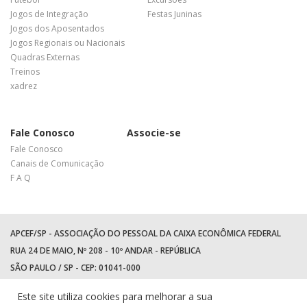
Jogos de Integração
Festas Juninas
Jogos dos Aposentados
Jogos Regionais ou Nacionais
Quadras Externas
Treinos
xadrez
Fale Conosco
Associe-se
Fale Conosco
Canais de Comunicação
F A Q
APCEF/SP - ASSOCIAÇÃO DO PESSOAL DA CAIXA ECONÔMICA FEDERAL
RUA 24 DE MAIO, Nº 208 - 10º ANDAR - REPÚBLICA
SÃO PAULO / SP - CEP: 01041-000
TEL: +55 (11) 3017-8300
Este site utiliza cookies para melhorar a sua
WhatsApp:
(11) 94597-5758