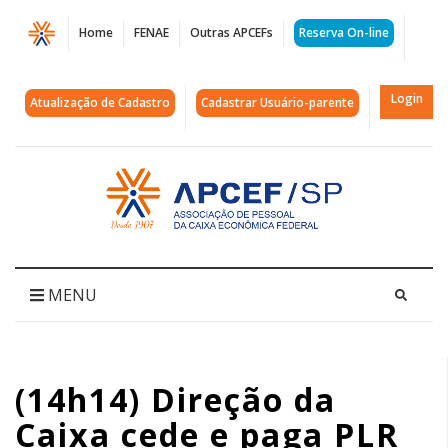
Página
Home
FENAE
Outras APCEFs
Reserva On-line
(14h14)
Direção
Login
Atualização de Cadastro
Cadastrar Usuário-parente
da
Caixa
Acessar
página
cede
inicial
e
paga
MENU
PLR
|
(14h14) Direção da
APCEF/SP
Caixa cede e paga PLR