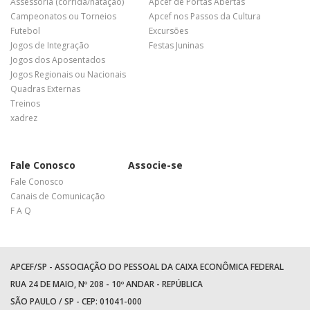
Assessoria (corrida/natação)
Apcef de Portas Abertas
Campeonatos ou Torneios
Apcef nos Passos da Cultura
Futebol
Excursões
Jogos de Integração
Festas Juninas
Jogos dos Aposentados
Jogos Regionais ou Nacionais
Quadras Externas
Treinos
xadrez
Fale Conosco
Associe-se
Fale Conosco
Canais de Comunicação
F A Q
APCEF/SP - ASSOCIAÇÃO DO PESSOAL DA CAIXA ECONÔMICA FEDERAL
RUA 24 DE MAIO, Nº 208 - 10º ANDAR - REPÚBLICA
SÃO PAULO / SP - CEP: 01041-000