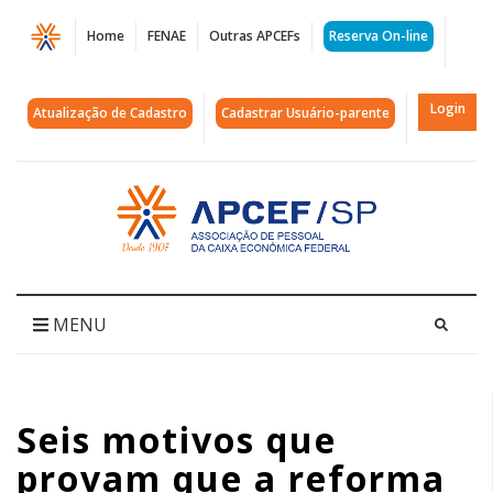
Página
Home
FENAE
Outras APCEFs
Reserva On-line
Seis
motivos
Login
Atualização de Cadastro
Cadastrar Usuário-parente
que
provam
Acessar
página
que
inicial
a
reforma
MENU
da
Previdência
Seis motivos que
será
provam que a reforma
prejudicial