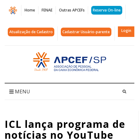
Página
Home
FENAE
Outras APCEFs
Reserva On-line
ICL
lança
Login
Atualização de Cadastro
Cadastrar Usuário-parente
programa
de
Acessar
página
notícias
inicial
no
YouTube
MENU
|
APCEF/SP
ICL lança programa de
notícias no YouTube