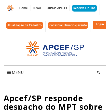
Página
Home
FENAE
Outras APCEFs
Reserva On-line
Apcef/SP
responde
Login
Atualização de Cadastro
Cadastrar Usuário-parente
despacho
do
Acessar
página
MPT
inicial
sobre
prática
MENU
de
assédio
Apcef/SP responde
na
despacho do MPT sobre
Caixa