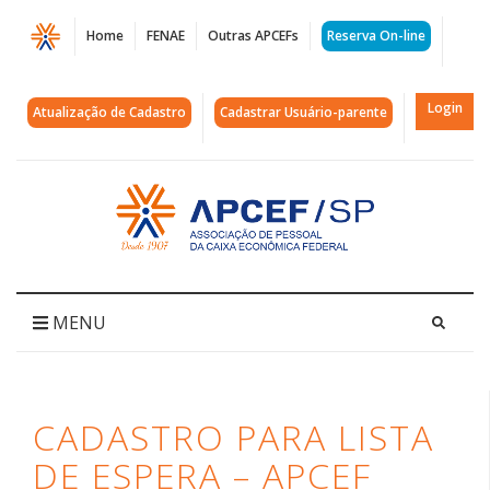
Página
Home
FENAE
Outras APCEFs
Reserva On-line
CADASTRO
PARA
Login
Atualização de Cadastro
Cadastrar Usuário-parente
LISTA
DE
Acessar
página
ESPERA
inicial
-
APCEF
MENU
NOS
PASSOS
CADASTRO PARA LISTA
DA
DE ESPERA – APCEF
CULTURA