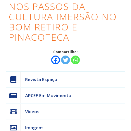
NOS PASSOS DA
IMERSÃO
CULTURA IMERSÃO NO
NO
BOM RETIRO E
BOM
PINACOTECA
RETIRO
Compartilhe:
E
PINACOTECA
|
Revista Espaço
APCEF/SP
APCEF Em Movimento
Vídeos
Imagens