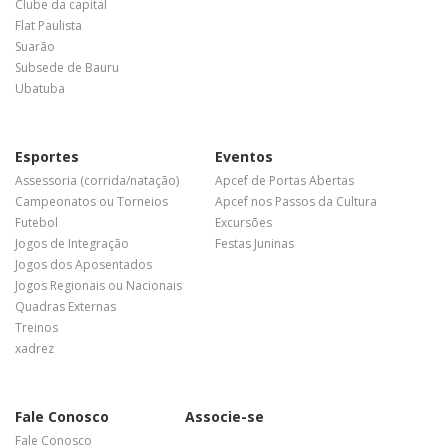
Clube da capital
Flat Paulista
Suarão
Subsede de Bauru
Ubatuba
Esportes
Eventos
Assessoria (corrida/natação)
Apcef de Portas Abertas
Campeonatos ou Torneios
Apcef nos Passos da Cultura
Futebol
Excursões
Jogos de Integração
Festas Juninas
Jogos dos Aposentados
Jogos Regionais ou Nacionais
Quadras Externas
Treinos
xadrez
Fale Conosco
Associe-se
Fale Conosco