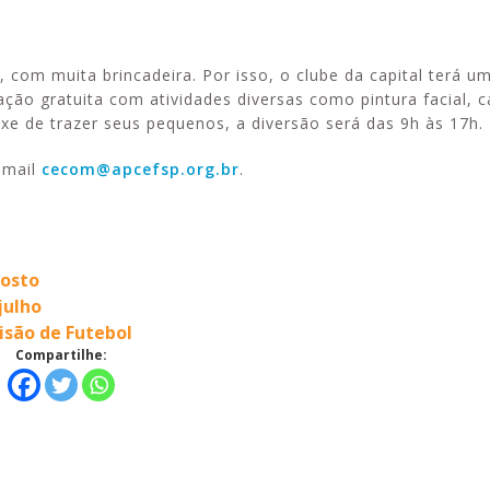
, com muita brincadeira. Por isso, o clube da capital terá u
ção gratuita com atividades diversas como pintura facial, 
xe de trazer seus pequenos, a diversão será das 9h às 17h.
Esporte em movimento:
Alerta: golpi
confira os treinos esportivos
WhatsApp e e
-mail
cecom@apcefsp.org.br
.
oferecidos pela Apcef/SP
enviar falsa
sobre process
gosto
julho
isão de Futebol
Compartilhe: