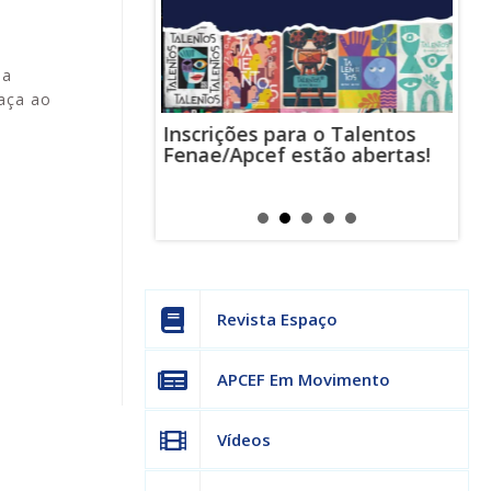
ma
caça ao
Inscrições para o Talentos
stas usam
Cha
Fenae/Apcef estão abertas!
-mail para
ind
s mensagens
man
os judiciais
can
Revista Espaço
APCEF Em Movimento
Vídeos