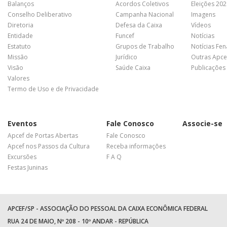
Balanços
Acordos Coletivos
Eleições 20
Conselho Deliberativo
Campanha Nacional
Imagens
Diretoria
Defesa da Caixa
Vídeos
Entidade
Funcef
Notícias
Estatuto
Grupos de Trabalho
Notícias Fe
Missão
Jurídico
Outras Apce
Visão
Saúde Caixa
Publicações
Valores
Termo de Uso e de Privacidade
Eventos
Fale Conosco
Associe-se
Apcef de Portas Abertas
Fale Conosco
Apcef nos Passos da Cultura
Receba informações
Excursões
F A Q
Festas Juninas
APCEF/SP - ASSOCIAÇÃO DO PESSOAL DA CAIXA ECONÔMICA FEDERAL
RUA 24 DE MAIO, Nº 208 - 10º ANDAR - REPÚBLICA