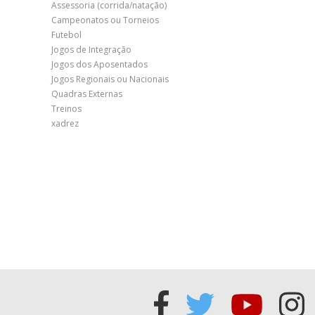
Assessoria (corrida/natação)
Campeonatos ou Torneios
Futebol
Jogos de Integração
Jogos dos Aposentados
Jogos Regionais ou Nacionais
Quadras Externas
Treinos
xadrez
Acessar
Acessar
Acess
Ac