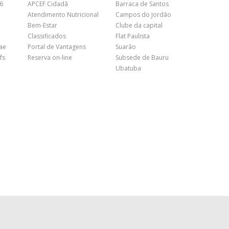
26
APCEF Cidadã
Barraca de Santos
Atendimento Nutricional
Campos do Jordão
Bem-Estar
Clube da capital
Classificados
Flat Paulista
nae
Portal de Vantagens
Suarão
fs
Reserva on-line
Subsede de Bauru
Ubatuba