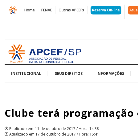
Página
Home
FENAE
Outras APCEFs
Reserva On-line
Atua
Clube
terá
programação
Acessar
especial
página
inicial
de
Dia
INSTITUCIONAL
SEUS DIREITOS
INFORMAÇÕES
das
Crianças
Clube terá programação e
|
APCEF/SP
Publicado em
11 de outubro de 2017 / Hora: 14:38
Atualizado em
17 de outubro de 2017 / Hora: 15:41