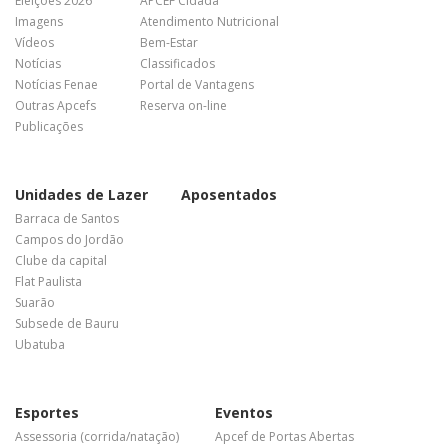
Eleições 2026
APCEF Cidadã
Imagens
Atendimento Nutricional
Vídeos
Bem-Estar
Notícias
Classificados
Notícias Fenae
Portal de Vantagens
Outras Apcefs
Reserva on-line
Publicações
Unidades de Lazer
Aposentados
Barraca de Santos
Campos do Jordão
Clube da capital
Flat Paulista
Suarão
Subsede de Bauru
Ubatuba
Esportes
Eventos
Assessoria (corrida/natação)
Apcef de Portas Abertas