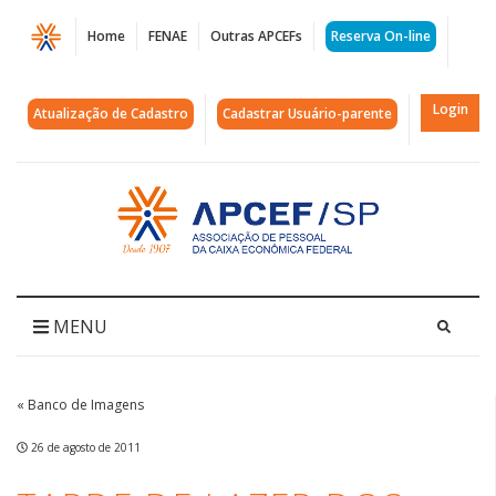
Página
Home
FENAE
Outras APCEFs
Reserva On-line
Tarde
de
Login
Atualização de Cadastro
Cadastrar Usuário-parente
lazer
dos
Acessar
página
aposentados
inicial
|
APCEF/SP
MENU
« Banco de Imagens
26 de agosto de 2011