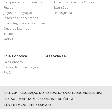
Campeonatos ou Torneios
Apcef nos Passos da Cultura
Futebol
Excursões
Jogos de Integração
Festas Juninas
Jogos dos Aposentados
Jogos Regionais ou Nacionais
Quadras Externas
Treinos
xadrez
Fale Conosco
Associe-se
Fale Conosco
Canais de Comunicação
F A Q
APCEF/SP - ASSOCIAÇÃO DO PESSOAL DA CAIXA ECONÔMICA FEDERAL
RUA 24 DE MAIO, Nº 208 - 10º ANDAR - REPÚBLICA
SÃO PAULO / SP - CEP: 01041-000
TEL: +55 (11) 3017-8300