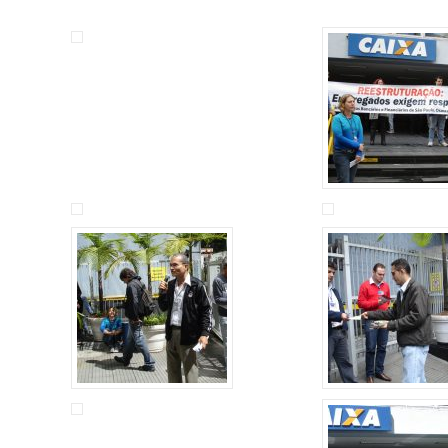
Alerta: golpi
Aproveite a parceria da Apcef
WhatsApp e e
com o Sesi e invista em saúde
enviar falsa
e momentos de lazer!
sobre process