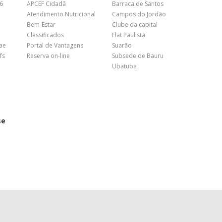
26
APCEF Cidadã
Barraca de Santos
Atendimento Nutricional
Campos do Jordão
Bem-Estar
Clube da capital
Classificados
Flat Paulista
nae
Portal de Vantagens
Suarão
fs
Reserva on-line
Subsede de Bauru
Ubatuba
se