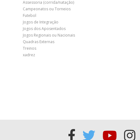
Assessoria (corrida/natação)
Campeonatos ou Torneios
Futebol
Jogos de Integração
Jogos dos Aposentados
Jogos Regionais ou Nacionais
Quadras Externas
Treinos
xadrez
Acessar
Acessar
Acess
Ac