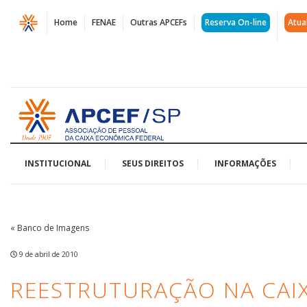
Página
Home
FENAE
Outras APCEFs
Reserva On-line
Atua
Reestruturação
na
Caixa
Acessar
|
página
inicial
APCEF/SP
INSTITUCIONAL
SEUS DIREITOS
INFORMAÇÕES
« Banco de Imagens
9 de abril de 2010
REESTRUTURAÇÃO NA CAI