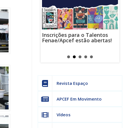
Inscrições para o Talentos
stas usam
Cha
Fenae/Apcef estão abertas!
-mail para
ind
s mensagens
man
os judiciais
can
Revista Espaço
APCEF Em Movimento
Vídeos