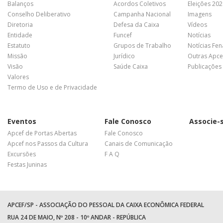
Balanços
Acordos Coletivos
Eleições 20
Conselho Deliberativo
Campanha Nacional
Imagens
Diretoria
Defesa da Caixa
Vídeos
Entidade
Funcef
Notícias
Estatuto
Grupos de Trabalho
Notícias Fe
Missão
Jurídico
Outras Apce
Visão
Saúde Caixa
Publicações
Valores
Termo de Uso e de Privacidade
Eventos
Fale Conosco
Associe-
Apcef de Portas Abertas
Fale Conosco
Apcef nos Passos da Cultura
Canais de Comunicação
Excursões
F A Q
Festas Juninas
APCEF/SP - ASSOCIAÇÃO DO PESSOAL DA CAIXA ECONÔMICA FEDERAL
RUA 24 DE MAIO, Nº 208 - 10º ANDAR - REPÚBLICA