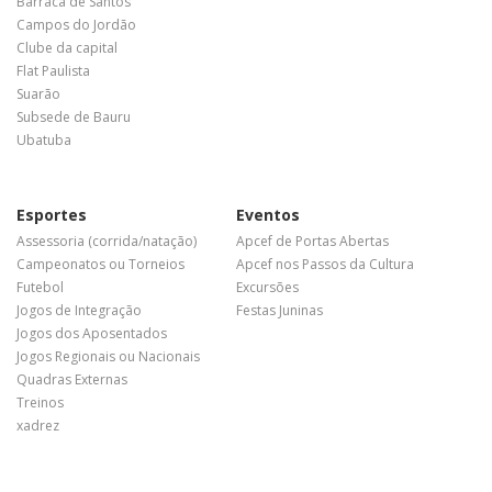
Barraca de Santos
Campos do Jordão
Clube da capital
Flat Paulista
Suarão
Subsede de Bauru
Ubatuba
Esportes
Eventos
Assessoria (corrida/natação)
Apcef de Portas Abertas
Campeonatos ou Torneios
Apcef nos Passos da Cultura
Futebol
Excursões
Jogos de Integração
Festas Juninas
Jogos dos Aposentados
Jogos Regionais ou Nacionais
Quadras Externas
Treinos
xadrez