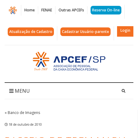
Página
Home
FENAE
Outras APCEFs
Reserva On-line
Passeio
de
Login
Atualização de Cadastro
Cadastrar Usuário-parente
Trem
Maria
Acessar
página
Fumaça
inicial
(Campinas
-
MENU
Jaguariúna)
|
« Banco de Imagens
APCEF/SP
18 de outubro de 2010