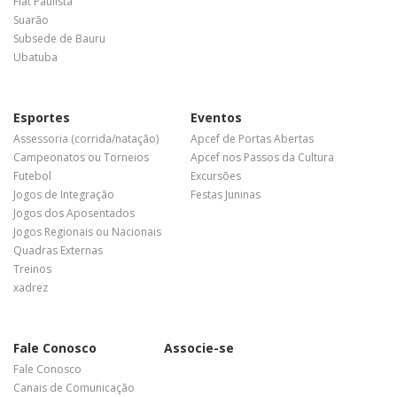
Flat Paulista
Suarão
Subsede de Bauru
Ubatuba
Esportes
Eventos
Assessoria (corrida/natação)
Apcef de Portas Abertas
Campeonatos ou Torneios
Apcef nos Passos da Cultura
Futebol
Excursões
Jogos de Integração
Festas Juninas
Jogos dos Aposentados
Jogos Regionais ou Nacionais
Quadras Externas
Treinos
xadrez
Fale Conosco
Associe-se
Fale Conosco
Canais de Comunicação