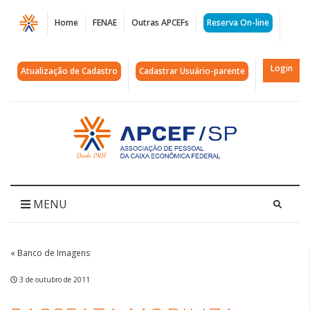
Página
Home
FENAE
Outras APCEFs
Reserva On-line
Passeata
mobiliza
Login
Atualização de Cadastro
Cadastrar Usuário-parente
categoria
|
Acessar
página
APCEF/SP
inicial
MENU
« Banco de Imagens
3 de outubro de 2011