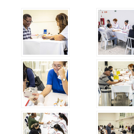
Esporte em movimento:
Alerta: golpi
confira os treinos esportivos
WhatsApp e e
oferecidos pela Apcef/SP
enviar falsa
sobre process