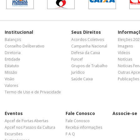
Institucional
Seus Direitos
Informaç
Balanços
Acordos Coletivos
Eleições 20
Conselho Deliberativo
Campanha Nacional
Imagens
Diretoria
Defesa da Caixa
Vídeos
Entidade
Funcef
Notícias
Estatuto
Grupos de Trabalho
Notícias Fe
Missão
Jurídico
Outras Apce
Visão
Saúde Caixa
Publicações
Valores
Termo de Uso e de Privacidade
Eventos
Fale Conosco
Associe-se
Apcef de Portas Abertas
Fale Conosco
Apcef nos Passos da Cultura
Receba informações
Excursões
F A Q