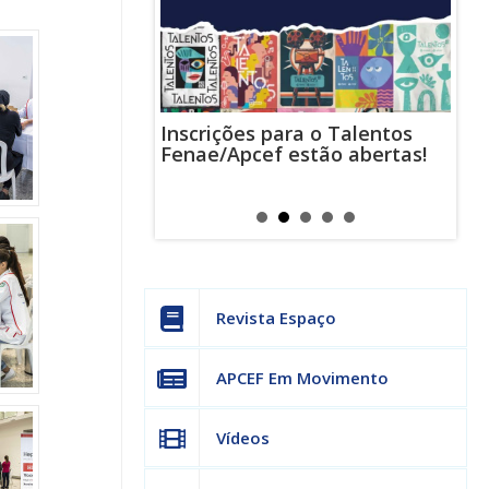
Inscrições para o Talentos
stas usam
Cha
Fenae/Apcef estão abertas!
-mail para
ind
s mensagens
man
os judiciais
can
Revista Espaço
APCEF Em Movimento
Vídeos