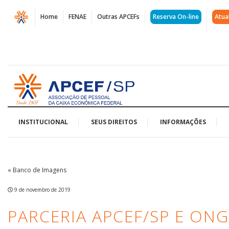
Página
Home
FENAE
Outras APCEFs
Reserva On-line
Atua
Parceria
APCEF/SP
e
Acessar
Ong
página
inicial
-
Ação
INSTITUCIONAL
SEUS DIREITOS
INFORMAÇÕES
de
Integração
« Banco de Imagens
Social
9 de novembro de 2019
|
PARCERIA APCEF/SP E ON
APCEF/SP