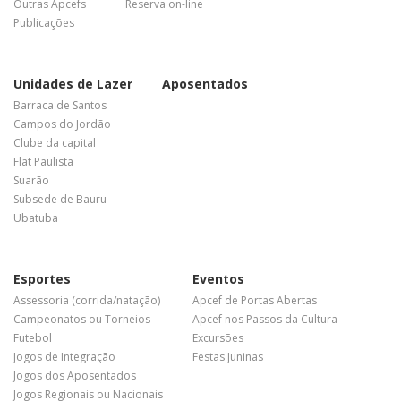
Outras Apcefs
Reserva on-line
Publicações
Unidades de Lazer
Aposentados
Barraca de Santos
Campos do Jordão
Clube da capital
Flat Paulista
Suarão
Subsede de Bauru
Ubatuba
Esportes
Eventos
Assessoria (corrida/natação)
Apcef de Portas Abertas
Campeonatos ou Torneios
Apcef nos Passos da Cultura
Futebol
Excursões
Jogos de Integração
Festas Juninas
Jogos dos Aposentados
Jogos Regionais ou Nacionais