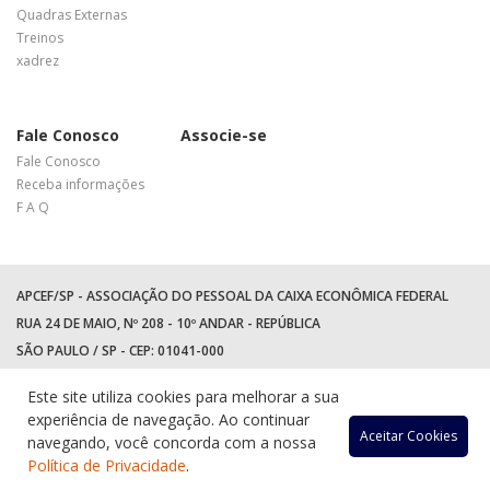
Quadras Externas
Treinos
xadrez
Fale Conosco
Associe-se
Fale Conosco
Receba informações
F A Q
APCEF/SP - ASSOCIAÇÃO DO PESSOAL DA CAIXA ECONÔMICA FEDERAL
RUA 24 DE MAIO, Nº 208 - 10º ANDAR - REPÚBLICA
SÃO PAULO / SP - CEP: 01041-000
TEL: +55 (11) 3017-8300
Este site utiliza cookies para melhorar a sua
WhatsApp:
(11) 94597-5758
experiência de navegação. Ao continuar
Acessar
Acessar
Acess
Ac
Aceitar Cookies
navegando, você concorda com a nossa
Política de Privacidade
.