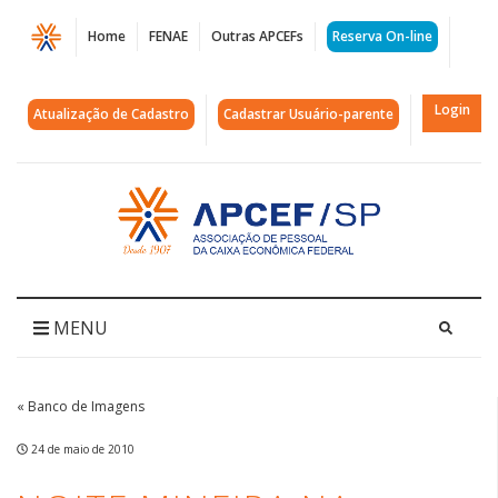
Página
Home
FENAE
Outras APCEFs
Reserva On-line
Noite
Mineira
Login
Atualização de Cadastro
Cadastrar Usuário-parente
na
Colônia
Acessar
página
de
inicial
Campos
do
MENU
Jordão
|
« Banco de Imagens
APCEF/SP
24 de maio de 2010