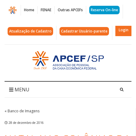
Página
Home
FENAE
Outras APCEFs
Reserva On-line
Natal
nas
Login
Atualização de Cadastro
Cadastrar Usuário-parente
Colônias
da
Acessar
página
APCEF/SP
inicial
|
APCEF/SP
MENU
« Banco de Imagens
28 de dezembro de 2016