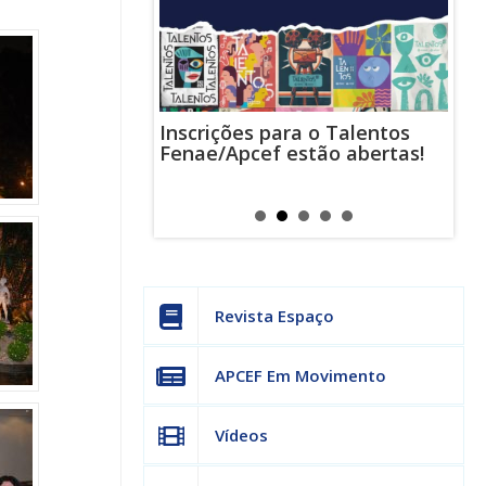
Inscrições para o Talentos
stas usam
Cha
Fenae/Apcef estão abertas!
-mail para
ind
s mensagens
man
os judiciais
can
Revista Espaço
APCEF Em Movimento
Vídeos