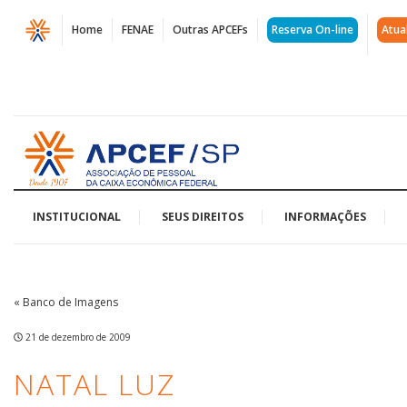
Página
Home
FENAE
Outras APCEFs
Reserva On-line
Atua
Natal
Luz
|
Acessar
APCEF/SP
página
inicial
INSTITUCIONAL
SEUS DIREITOS
INFORMAÇÕES
« Banco de Imagens
21 de dezembro de 2009
NATAL LUZ