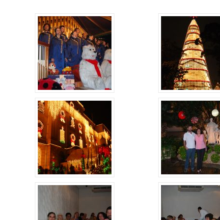
Alerta: golpi
Aproveite a parceria da Apcef
WhatsApp e e
com o Sesi e invista em saúde
enviar falsa
e momentos de lazer!
sobre process