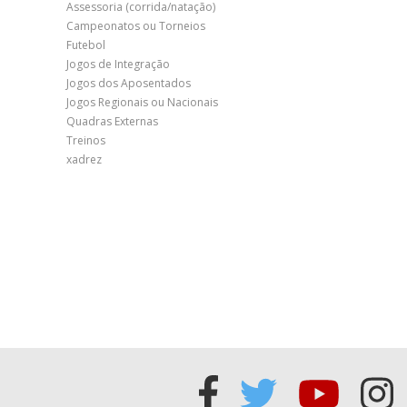
Assessoria (corrida/natação)
Campeonatos ou Torneios
Futebol
Jogos de Integração
Jogos dos Aposentados
Jogos Regionais ou Nacionais
Quadras Externas
Treinos
xadrez
Acessar
Acessar
Acess
Ac