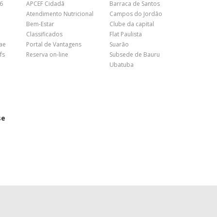
26
APCEF Cidadã
Barraca de Santos
Atendimento Nutricional
Campos do Jordão
Bem-Estar
Clube da capital
Classificados
Flat Paulista
nae
Portal de Vantagens
Suarão
fs
Reserva on-line
Subsede de Bauru
Ubatuba
se