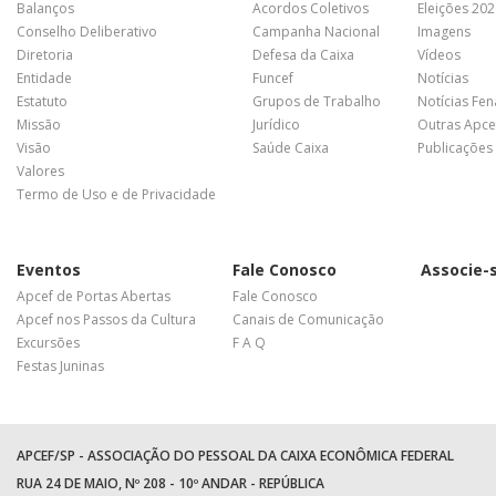
Balanços
Acordos Coletivos
Eleições 20
Conselho Deliberativo
Campanha Nacional
Imagens
Diretoria
Defesa da Caixa
Vídeos
Entidade
Funcef
Notícias
Estatuto
Grupos de Trabalho
Notícias Fe
Missão
Jurídico
Outras Apce
Visão
Saúde Caixa
Publicações
Valores
Termo de Uso e de Privacidade
Eventos
Fale Conosco
Associe-
Apcef de Portas Abertas
Fale Conosco
Apcef nos Passos da Cultura
Canais de Comunicação
Excursões
F A Q
Festas Juninas
APCEF/SP - ASSOCIAÇÃO DO PESSOAL DA CAIXA ECONÔMICA FEDERAL
RUA 24 DE MAIO, Nº 208 - 10º ANDAR - REPÚBLICA