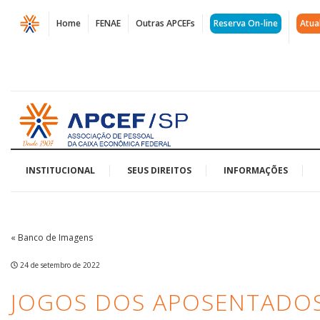
Página
Home
FENAE
Outras APCEFs
Reserva On-line
Atua
Jogos
dos
Aposentados
Acessar
-
página
inicial
Abertura
|
INSTITUCIONAL
SEUS DIREITOS
INFORMAÇÕES
APCEF/SP
« Banco de Imagens
24 de setembro de 2022
JOGOS DOS APOSENTADOS