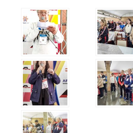
Alerta: golpi
Aproveite a parceria da Apcef
WhatsApp e e
com o Sesi e invista em saúde
enviar falsa
e momentos de lazer!
sobre process