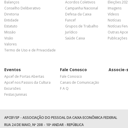
Balanços
Acordos Coletivos
Eleições 20
Conselho Deliberativo
Campanha Nacional
Imagens
Diretoria
Defesa da Caixa
Vídeos
Entidade
Funcef
Notícias
Estatuto
Grupos de Trabalho
Notícias Fe
Missão
Jurídico
Outras Apce
Visão
Saúde Caixa
Publicações
Valores
Termo de Uso e de Privacidade
Eventos
Fale Conosco
Associe-
Apcef de Portas Abertas
Fale Conosco
Apcef nos Passos da Cultura
Canais de Comunicação
Excursões
F A Q
Festas Juninas
APCEF/SP - ASSOCIAÇÃO DO PESSOAL DA CAIXA ECONÔMICA FEDERAL
RUA 24 DE MAIO, Nº 208 - 10º ANDAR - REPÚBLICA