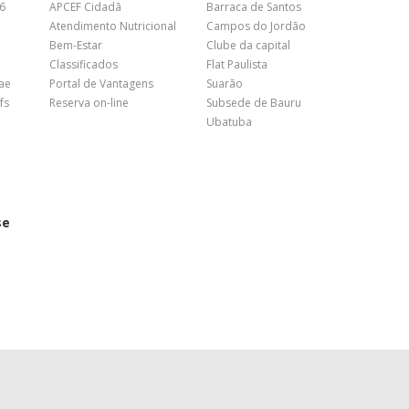
26
APCEF Cidadã
Barraca de Santos
Atendimento Nutricional
Campos do Jordão
Bem-Estar
Clube da capital
Classificados
Flat Paulista
nae
Portal de Vantagens
Suarão
fs
Reserva on-line
Subsede de Bauru
Ubatuba
se