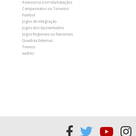
Assessoria (corrida/natação)
Campeonatos ou Torneios
Futebol
Jogos de Integração
Jogos dos Aposentados
Jogos Regionais ou Nacionais
Quadras Externas
Treinos
xadrez
Acessar
Acessar
Acess
Ac