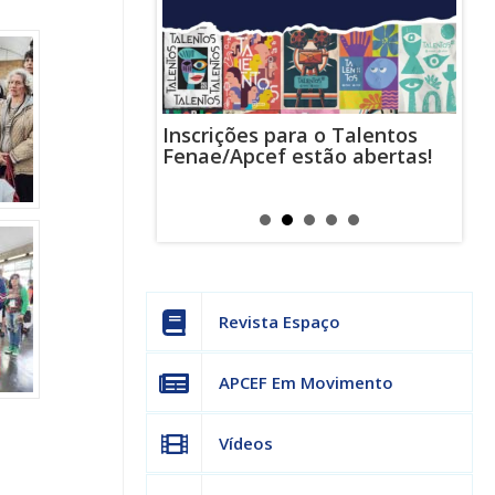
Inscrições para o Talentos
stas usam
Cha
Fenae/Apcef estão abertas!
-mail para
ind
s mensagens
man
os judiciais
can
Revista Espaço
APCEF Em Movimento
Vídeos