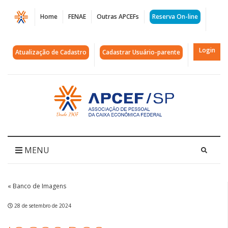
Página
Home
FENAE
Outras APCEFs
Reserva On-line
Jogos
dos
Login
Atualização de Cadastro
Cadastrar Usuário-parente
Aposentados
2024
Acessar
página
-
inicial
Abertura
|
MENU
APCEF/SP
« Banco de Imagens
28 de setembro de 2024