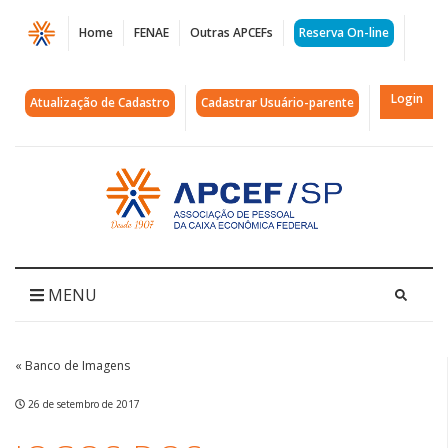
Página
Home
FENAE
Outras APCEFs
Reserva On-line
Jogos
dos
Login
Atualização de Cadastro
Cadastrar Usuário-parente
Aposentados
2017
Acessar
página
|
inicial
APCEF/SP
MENU
« Banco de Imagens
26 de setembro de 2017