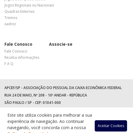
Jogos Regionais ou Nacionais
Quadras Externas
Treinos
xadrez
Fale Conosco
Associe-se
Fale Conosco
Receba informações
F A Q
APCEF/SP - ASSOCIAÇÃO DO PESSOAL DA CAIXA ECONÔMICA FEDERAL
RUA 24 DE MAIO, Nº 208 - 10º ANDAR - REPÚBLICA
SÃO PAULO / SP - CEP: 01041-000
TEL: +55 (11) 3017-8300
Este site utiliza cookies para melhorar a sua
WhatsApp:
(11) 94597-5758
experiência de navegação. Ao continuar
Acessar
Acessar
Acess
Ac
Aceitar Cookies
navegando, você concorda com a nossa