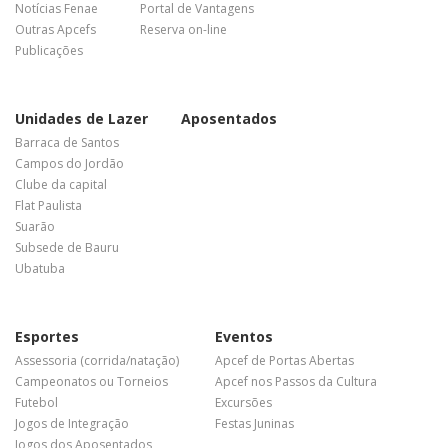
Notícias Fenae
Portal de Vantagens
Outras Apcefs
Reserva on-line
Publicações
Unidades de Lazer
Aposentados
Barraca de Santos
Campos do Jordão
Clube da capital
Flat Paulista
Suarão
Subsede de Bauru
Ubatuba
Esportes
Eventos
Assessoria (corrida/natação)
Apcef de Portas Abertas
Campeonatos ou Torneios
Apcef nos Passos da Cultura
Futebol
Excursões
Jogos de Integração
Festas Juninas
Jogos dos Aposentados