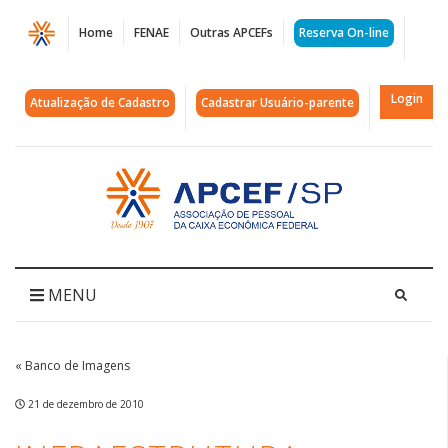
Página
Home
FENAE
Outras APCEFs
Reserva On-line
Infraestrutura
|
Login
Atualização de Cadastro
Cadastrar Usuário-parente
APCEF/SP
Acessar
página
inicial
MENU
« Banco de Imagens
21 de dezembro de 2010