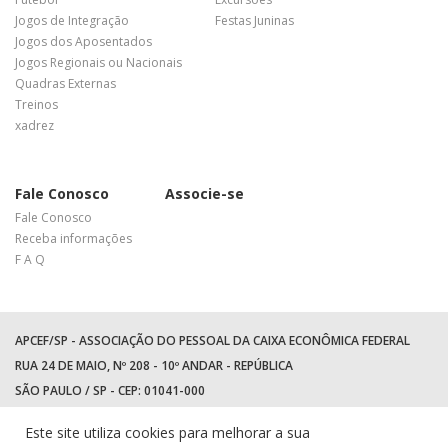
Jogos de Integração
Festas Juninas
Jogos dos Aposentados
Jogos Regionais ou Nacionais
Quadras Externas
Treinos
xadrez
Fale Conosco
Associe-se
Fale Conosco
Receba informações
F A Q
APCEF/SP - ASSOCIAÇÃO DO PESSOAL DA CAIXA ECONÔMICA FEDERAL
RUA 24 DE MAIO, Nº 208 - 10º ANDAR - REPÚBLICA
SÃO PAULO / SP - CEP: 01041-000
TEL: +55 (11) 3017-8300
Este site utiliza cookies para melhorar a sua
WhatsApp:
(11) 94597-5758