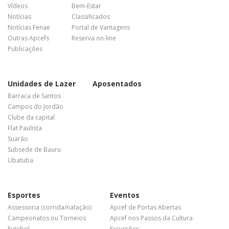
Vídeos
Bem-Estar
Notícias
Classificados
Notícias Fenae
Portal de Vantagens
Outras Apcefs
Reserva on-line
Publicações
Unidades de Lazer
Aposentados
Barraca de Santos
Campos do Jordão
Clube da capital
Flat Paulista
Suarão
Subsede de Bauru
Ubatuba
Esportes
Eventos
Assessoria (corrida/natação)
Apcef de Portas Abertas
Campeonatos ou Torneios
Apcef nos Passos da Cultura
Futebol
Excursões