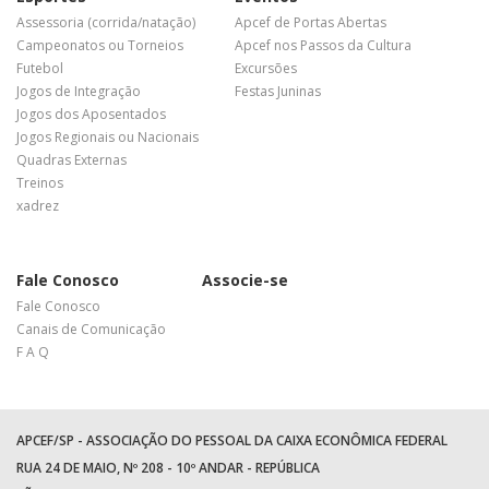
Assessoria (corrida/natação)
Apcef de Portas Abertas
Campeonatos ou Torneios
Apcef nos Passos da Cultura
Futebol
Excursões
Jogos de Integração
Festas Juninas
Jogos dos Aposentados
Jogos Regionais ou Nacionais
Quadras Externas
Treinos
xadrez
Fale Conosco
Associe-se
Fale Conosco
Canais de Comunicação
F A Q
APCEF/SP - ASSOCIAÇÃO DO PESSOAL DA CAIXA ECONÔMICA FEDERAL
RUA 24 DE MAIO, Nº 208 - 10º ANDAR - REPÚBLICA