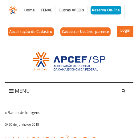
Página
Home
FENAE
Outras APCEFs
Reserva On-line
Inauguração
do
Login
Atualização de Cadastro
Cadastrar Usuário-parente
Espaço
Conviver
Acessar
página
|
inicial
APCEF/SP
MENU
« Banco de Imagens
20 de junho de 2018