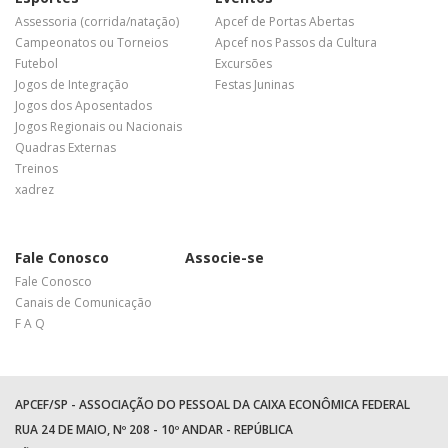
Assessoria (corrida/natação)
Apcef de Portas Abertas
Campeonatos ou Torneios
Apcef nos Passos da Cultura
Futebol
Excursões
Jogos de Integração
Festas Juninas
Jogos dos Aposentados
Jogos Regionais ou Nacionais
Quadras Externas
Treinos
xadrez
Fale Conosco
Associe-se
Fale Conosco
Canais de Comunicação
F A Q
APCEF/SP - ASSOCIAÇÃO DO PESSOAL DA CAIXA ECONÔMICA FEDERAL
RUA 24 DE MAIO, Nº 208 - 10º ANDAR - REPÚBLICA