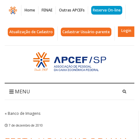
Página
Home
FENAE
Outras APCEFs
Reserva On-line
Festa
Hollywoodiana
Login
Atualização de Cadastro
Cadastrar Usuário-parente
|
APCEF/SP
Acessar
página
inicial
MENU
« Banco de Imagens
7 de dezembro de 2010