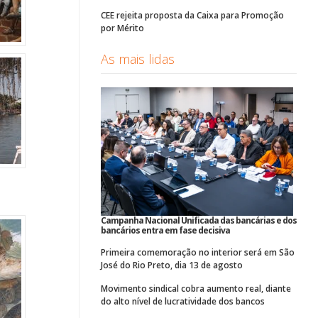
CEE rejeita proposta da Caixa para Promoção
por Mérito
As mais lidas
Campanha Nacional Unificada das bancárias e dos
bancários entra em fase decisiva
Primeira comemoração no interior será em São
José do Rio Preto, dia 13 de agosto
Movimento sindical cobra aumento real, diante
do alto nível de lucratividade dos bancos