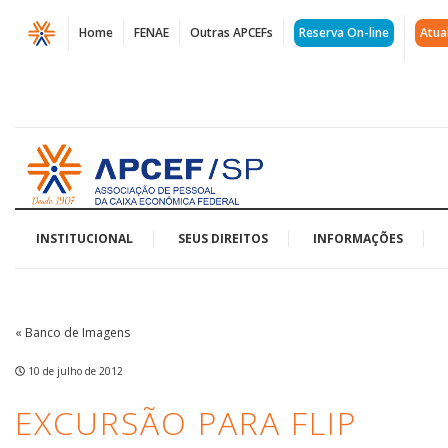
Página
Home
FENAE
Outras APCEFs
Reserva On-line
Atua
Excursão
para
Flip
Acessar
|
página
inicial
APCEF/SP
INSTITUCIONAL
SEUS DIREITOS
INFORMAÇÕES
« Banco de Imagens
10 de julho de 2012
EXCURSÃO PARA FLIP