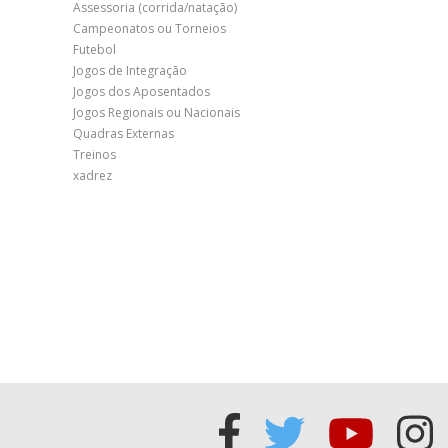
Assessoria (corrida/natação)
Campeonatos ou Torneios
Futebol
Jogos de Integração
Jogos dos Aposentados
Jogos Regionais ou Nacionais
Quadras Externas
Treinos
xadrez
Acessar
Acessar
Acess
Ac