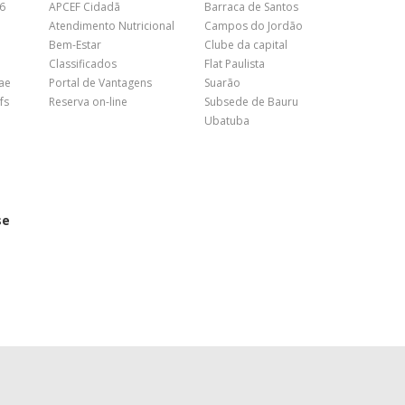
26
APCEF Cidadã
Barraca de Santos
Atendimento Nutricional
Campos do Jordão
Bem-Estar
Clube da capital
Classificados
Flat Paulista
nae
Portal de Vantagens
Suarão
fs
Reserva on-line
Subsede de Bauru
Ubatuba
se