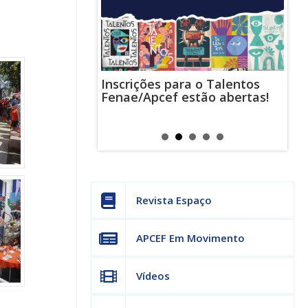
Inscrições para o Talentos
stas usam
Cha
Fenae/Apcef estão abertas!
-mail para
ind
s mensagens
man
os judiciais
can
Revista Espaço
APCEF Em Movimento
Vídeos