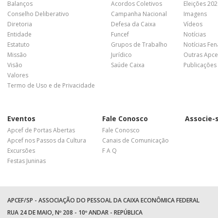
Balanços
Acordos Coletivos
Eleições 20
Conselho Deliberativo
Campanha Nacional
Imagens
Diretoria
Defesa da Caixa
Vídeos
Entidade
Funcef
Notícias
Estatuto
Grupos de Trabalho
Notícias Fe
Missão
Jurídico
Outras Apce
Visão
Saúde Caixa
Publicações
Valores
Termo de Uso e de Privacidade
Eventos
Fale Conosco
Associe-
Apcef de Portas Abertas
Fale Conosco
Apcef nos Passos da Cultura
Canais de Comunicação
Excursões
F A Q
Festas Juninas
APCEF/SP - ASSOCIAÇÃO DO PESSOAL DA CAIXA ECONÔMICA FEDERAL
RUA 24 DE MAIO, Nº 208 - 10º ANDAR - REPÚBLICA