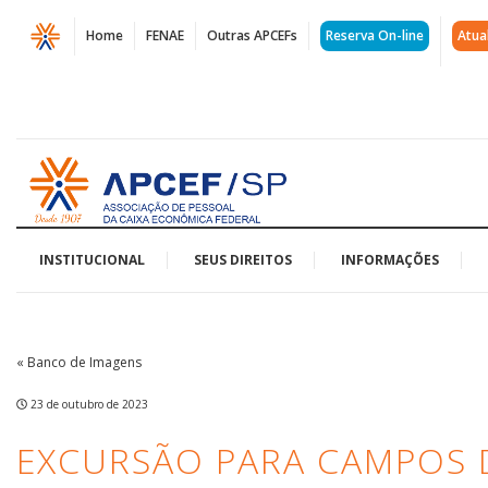
Página
Home
FENAE
Outras APCEFs
Reserva On-line
Atua
Excursão
para
Campos
Acessar
do
página
inicial
Jordão
|
INSTITUCIONAL
SEUS DIREITOS
INFORMAÇÕES
APCEF/SP
« Banco de Imagens
23 de outubro de 2023
EXCURSÃO PARA CAMPOS 