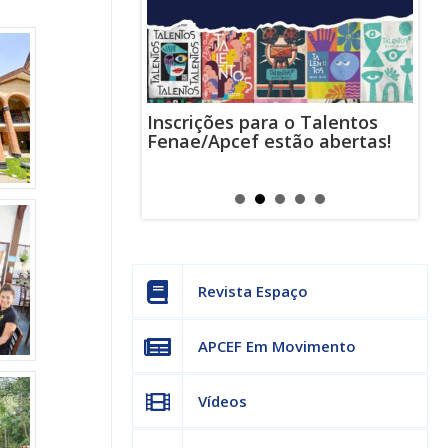
Inscrições para o Talentos
stas usam
Cha
Fenae/Apcef estão abertas!
-mail para
ind
s mensagens
man
os judiciais
can
Revista Espaço
APCEF Em Movimento
Vídeos