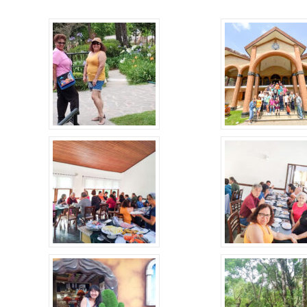
Alerta: golpi
Aproveite a parceria da Apcef
WhatsApp e e
com o Sesi e invista em saúde
enviar falsa
e momentos de lazer!
sobre process