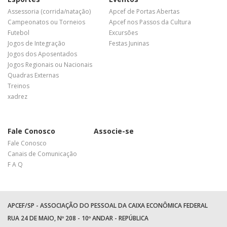
Assessoria (corrida/natação)
Apcef de Portas Abertas
Campeonatos ou Torneios
Apcef nos Passos da Cultura
Futebol
Excursões
Jogos de Integração
Festas Juninas
Jogos dos Aposentados
Jogos Regionais ou Nacionais
Quadras Externas
Treinos
xadrez
Fale Conosco
Associe-se
Fale Conosco
Canais de Comunicação
F A Q
APCEF/SP - ASSOCIAÇÃO DO PESSOAL DA CAIXA ECONÔMICA FEDERAL
RUA 24 DE MAIO, Nº 208 - 10º ANDAR - REPÚBLICA