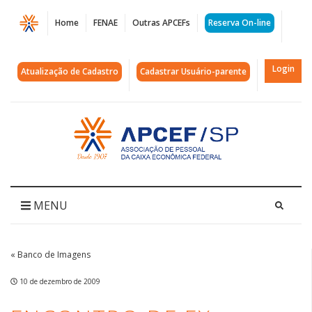
Página
Home
FENAE
Outras APCEFs
Reserva On-line
Encontro
de
Login
Atualização de Cadastro
Cadastrar Usuário-parente
ex-
atletas
Acessar
página
da
inicial
APCEF/SP
|
MENU
APCEF/SP
« Banco de Imagens
10 de dezembro de 2009