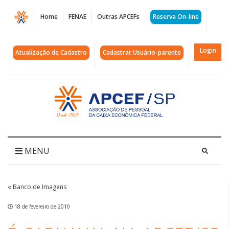
Página
Home
FENAE
Outras APCEFs
Reserva On-line
É
carnaval
Login
Atualização de Cadastro
Cadastrar Usuário-parente
na
APCEF/SP
Acessar
página
|
inicial
APCEF/SP
MENU
« Banco de Imagens
18 de fevereiro de 2010