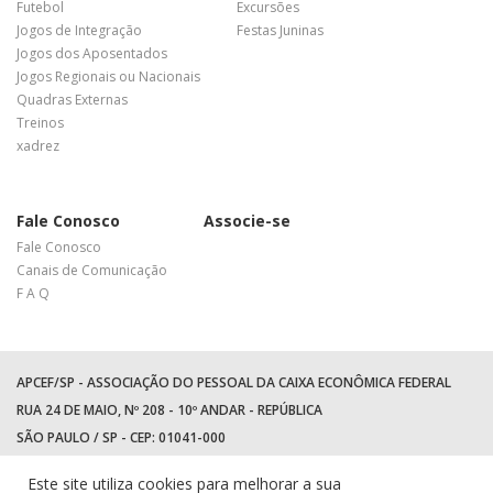
Futebol
Excursões
Jogos de Integração
Festas Juninas
Jogos dos Aposentados
Jogos Regionais ou Nacionais
Quadras Externas
Treinos
xadrez
Fale Conosco
Associe-se
Fale Conosco
Canais de Comunicação
F A Q
APCEF/SP - ASSOCIAÇÃO DO PESSOAL DA CAIXA ECONÔMICA FEDERAL
RUA 24 DE MAIO, Nº 208 - 10º ANDAR - REPÚBLICA
SÃO PAULO / SP - CEP: 01041-000
TEL: +55 (11) 3017-8300
Este site utiliza cookies para melhorar a sua
WhatsApp:
(11) 94597-5758