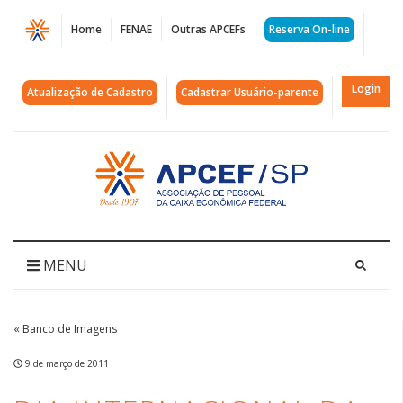
Página
Home
FENAE
Outras APCEFs
Reserva On-line
Dia
Internacional
Login
Atualização de Cadastro
Cadastrar Usuário-parente
da
Mulher
Acessar
página
|
inicial
APCEF/SP
MENU
« Banco de Imagens
9 de março de 2011