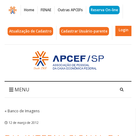
Página
Home
FENAE
Outras APCEFs
Reserva On-line
Dia
Internacional
Login
Atualização de Cadastro
Cadastrar Usuário-parente
da
Mulher
Acessar
página
|
inicial
APCEF/SP
MENU
« Banco de Imagens
12 de março de 2012