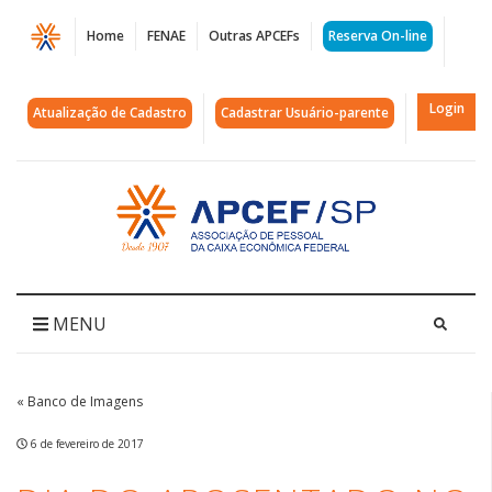
Página
Home
FENAE
Outras APCEFs
Reserva On-line
Dia
do
Login
Atualização de Cadastro
Cadastrar Usuário-parente
Aposentado
no
Acessar
página
Interior
inicial
|
APCEF/SP
MENU
« Banco de Imagens
6 de fevereiro de 2017