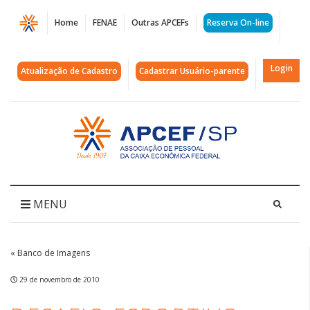
Página
Home
FENAE
Outras APCEFs
Reserva On-line
Desafio
esportivo
Login
Atualização de Cadastro
Cadastrar Usuário-parente
Pinheiros
x
Acessar
página
Santo
inicial
Amaro
|
MENU
APCEF/SP
« Banco de Imagens
29 de novembro de 2010