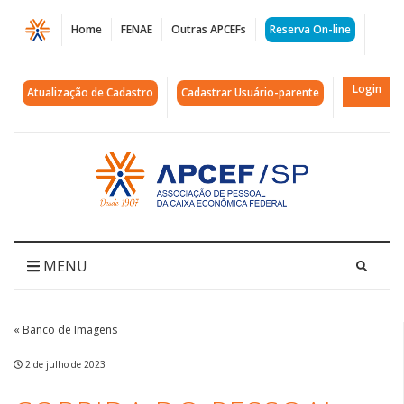
Página
Home
FENAE
Outras APCEFs
Reserva On-line
Corrida
do
Login
Atualização de Cadastro
Cadastrar Usuário-parente
Pessoal
da
Acessar
página
Caixa
inicial
–
Etapa
MENU
Suarão
|
« Banco de Imagens
APCEF/SP
2 de julho de 2023