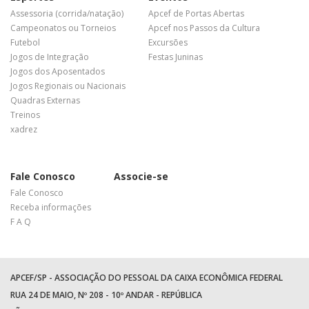
Assessoria (corrida/natação)
Apcef de Portas Abertas
Campeonatos ou Torneios
Apcef nos Passos da Cultura
Futebol
Excursões
Jogos de Integração
Festas Juninas
Jogos dos Aposentados
Jogos Regionais ou Nacionais
Quadras Externas
Treinos
xadrez
Fale Conosco
Associe-se
Fale Conosco
Receba informações
F A Q
APCEF/SP - ASSOCIAÇÃO DO PESSOAL DA CAIXA ECONÔMICA FEDERAL
RUA 24 DE MAIO, Nº 208 - 10º ANDAR - REPÚBLICA