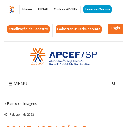
Página
Home
FENAE
Outras APCEFs
Reserva On-line
Comemoração
da
Login
Atualização de Cadastro
Cadastrar Usuário-parente
Páscoa
nas
Acessar
página
Colônias
inicial
|
APCEF/SP
MENU
« Banco de Imagens
17 de abril de 2022