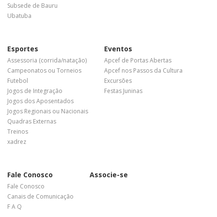
Subsede de Bauru
Ubatuba
Esportes
Eventos
Assessoria (corrida/natação)
Apcef de Portas Abertas
Campeonatos ou Torneios
Apcef nos Passos da Cultura
Futebol
Excursões
Jogos de Integração
Festas Juninas
Jogos dos Aposentados
Jogos Regionais ou Nacionais
Quadras Externas
Treinos
xadrez
Fale Conosco
Associe-se
Fale Conosco
Canais de Comunicação
F A Q