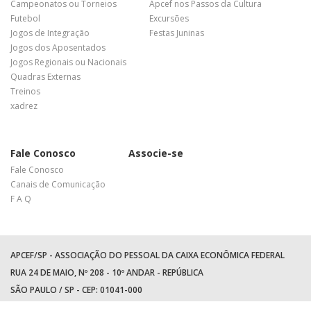
Campeonatos ou Torneios
Apcef nos Passos da Cultura
Futebol
Excursões
Jogos de Integração
Festas Juninas
Jogos dos Aposentados
Jogos Regionais ou Nacionais
Quadras Externas
Treinos
xadrez
Fale Conosco
Associe-se
Fale Conosco
Canais de Comunicação
F A Q
APCEF/SP - ASSOCIAÇÃO DO PESSOAL DA CAIXA ECONÔMICA FEDERAL
RUA 24 DE MAIO, Nº 208 - 10º ANDAR - REPÚBLICA
SÃO PAULO / SP - CEP: 01041-000
TEL: +55 (11) 3017-8300