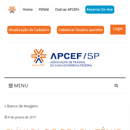
Página
Home
FENAE
Outras APCEFs
Reserva On-line
Clínica
de
Login
Atualização de Cadastro
Cadastrar Usuário-parente
Beach
Tênis
Acessar
página
na
inicial
Barraca
de
MENU
Santos
|
« Banco de Imagens
APCEF/SP
9 de janeiro de 2017