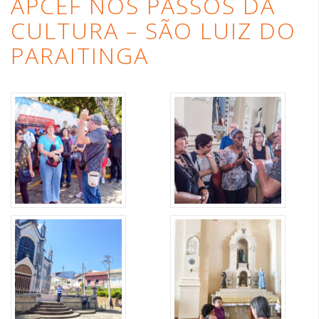
APCEF NOS PASSOS DA
APCEF/SP
CULTURA – SÃO LUIZ DO
PARAITINGA