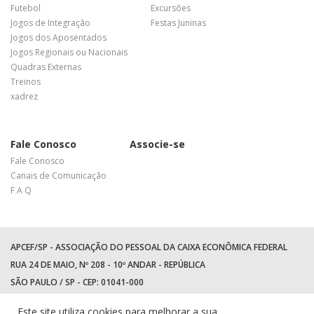
Futebol
Excursões
Jogos de Integração
Festas Juninas
Jogos dos Aposentados
Jogos Regionais ou Nacionais
Quadras Externas
Treinos
xadrez
Fale Conosco
Associe-se
Fale Conosco
Canais de Comunicação
F A Q
APCEF/SP - ASSOCIAÇÃO DO PESSOAL DA CAIXA ECONÔMICA FEDERAL
RUA 24 DE MAIO, Nº 208 - 10º ANDAR - REPÚBLICA
SÃO PAULO / SP - CEP: 01041-000
TEL: +55 (11) 3017-8300
Este site utiliza cookies para melhorar a sua