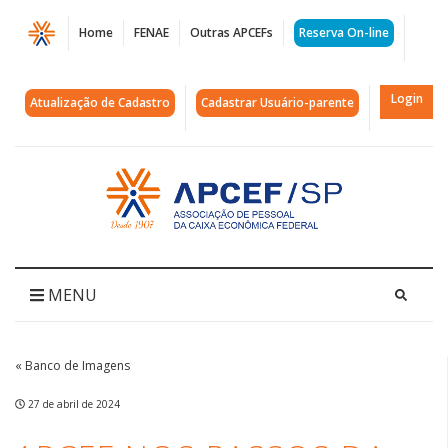
Página
Home
FENAE
Outras APCEFs
Reserva On-line
APCEF
nos
Login
Atualização de Cadastro
Cadastrar Usuário-parente
Passos
da
Acessar
página
Cultura
inicial
-
São
MENU
Luiz
do
« Banco de Imagens
Paraitinga
27 de abril de 2024
|