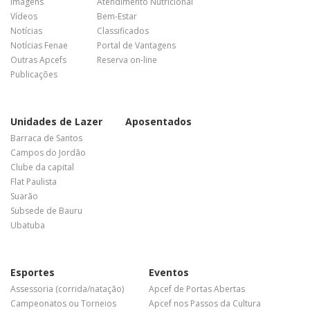
Imagens
Atendimento Nutricional
Vídeos
Bem-Estar
Notícias
Classificados
Notícias Fenae
Portal de Vantagens
Outras Apcefs
Reserva on-line
Publicações
Unidades de Lazer
Aposentados
Barraca de Santos
Campos do Jordão
Clube da capital
Flat Paulista
Suarão
Subsede de Bauru
Ubatuba
Esportes
Eventos
Assessoria (corrida/natação)
Apcef de Portas Abertas
Campeonatos ou Torneios
Apcef nos Passos da Cultura