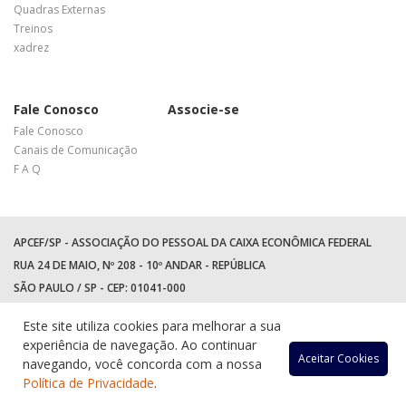
Quadras Externas
Treinos
xadrez
Fale Conosco
Associe-se
Fale Conosco
Canais de Comunicação
F A Q
APCEF/SP - ASSOCIAÇÃO DO PESSOAL DA CAIXA ECONÔMICA FEDERAL
RUA 24 DE MAIO, Nº 208 - 10º ANDAR - REPÚBLICA
SÃO PAULO / SP - CEP: 01041-000
TEL: +55 (11) 3017-8300
Este site utiliza cookies para melhorar a sua
WhatsApp:
(11) 94597-5758
experiência de navegação. Ao continuar
Acessar
Acessar
Acess
Ac
Aceitar Cookies
navegando, você concorda com a nossa
Política de Privacidade
.