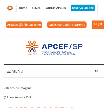
Página
Home
FENAE
Outras APCEFs
Reserva On-line
APCEF
de
Login
Atualização de Cadastro
Cadastrar Usuário-parente
Portas
Abertas
Acessar
página
-
inicial
Primavera
|
MENU
APCEF/SP
« Banco de Imagens
1 de outubro de 2019