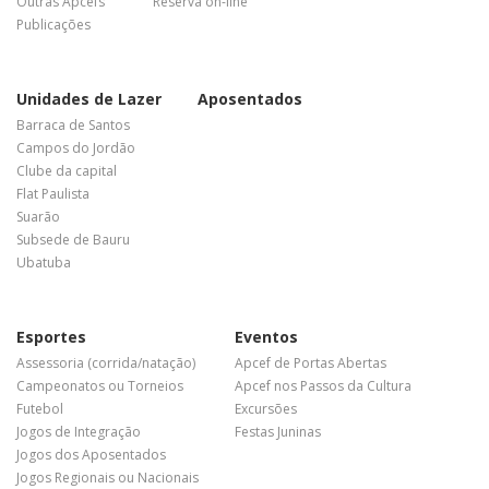
Outras Apcefs
Reserva on-line
Publicações
Unidades de Lazer
Aposentados
Barraca de Santos
Campos do Jordão
Clube da capital
Flat Paulista
Suarão
Subsede de Bauru
Ubatuba
Esportes
Eventos
Assessoria (corrida/natação)
Apcef de Portas Abertas
Campeonatos ou Torneios
Apcef nos Passos da Cultura
Futebol
Excursões
Jogos de Integração
Festas Juninas
Jogos dos Aposentados
Jogos Regionais ou Nacionais