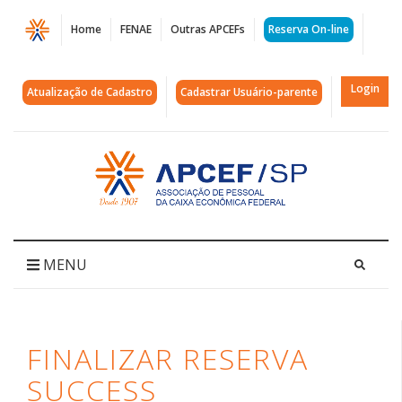
Página
Home
FENAE
Outras APCEFs
Reserva On-line
Finalizar
Reserva
Login
Atualização de Cadastro
Cadastrar Usuário-parente
Success
|
Acessar
página
APCEF/SP
inicial
MENU
FINALIZAR RESERVA
SUCCESS