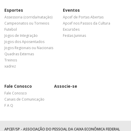
Esportes
Eventos
Assessoria (corrida/natação)
Apcef de Portas Abertas
Campeonatos ou Torneios
Apcef nos Passos da Cultura
Futebol
Excursões
Jogos de Integração
Festas Juninas
Jogos dos Aposentados
Jogos Regionais ou Nacionais
Quadras Externas
Treinos
xadrez
Fale Conosco
Associe-se
Fale Conosco
Canais de Comunicação
F A Q
APCEF/SP - ASSOCIAÇÃO DO PESSOAL DA CAIXA ECONÔMICA FEDERAL