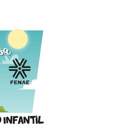
Alerta: golpi
Aproveite a parceria da Apcef
WhatsApp e e
com o Sesi e invista em saúde
enviar falsa
e momentos de lazer!
sobre process