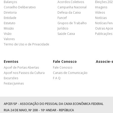
Balanços
Acordos Coletivos
Eleições 20
Conselho Deliberativo
Campanha Nacional
Imagens
Diretoria
Defesa da Caixa
Vídeos
Entidade
Funcef
Notícias
Estatuto
Grupos de Trabalho
Notícias Fe
Missão
Jurídico
Outras Apce
Visão
Saúde Caixa
Publicações
Valores
Termo de Uso e de Privacidade
Eventos
Fale Conosco
Associe-
Apcef de Portas Abertas
Fale Conosco
Apcef nos Passos da Cultura
Canais de Comunicação
Excursões
F A Q
Festas Juninas
APCEF/SP - ASSOCIAÇÃO DO PESSOAL DA CAIXA ECONÔMICA FEDERAL
RUA 24 DE MAIO, Nº 208 - 10º ANDAR - REPÚBLICA