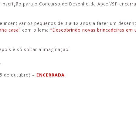
a inscrição para o Concurso de Desenho da Apcef/SP encerra
e incentivar os pequenos de 3 a 12 anos a fazer um desenh
nha casa”
com o lema
“Descobrindo novas brincadeiras em
epois é só soltar a imaginação!
.
15 de outubro) –
ENCERRADA
.