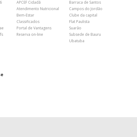
26
APCEF Cidadã
Barraca de Santos
Atendimento Nutricional
Campos do Jordão
Bem-Estar
Clube da capital
Classificados
Flat Paulista
nae
Portal de Vantagens
Suarão
fs
Reserva on-line
Subsede de Bauru
Ubatuba
se