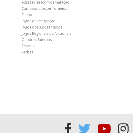
Assessoria (corrida/natação)
Campeonatos ou Torneios
Futebol
Jogos de Integração
Jogos dos Aposentados
Jogos Regionais ou Nacionais
Quadras Externas
Treinos
xadrez
Acessar
Acessar
Acess
Ac