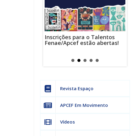
Inscrições para o Talentos
stas usam
Cha
Fenae/Apcef estão abertas!
-mail para
ind
s mensagens
man
os judiciais
can
Revista Espaço
APCEF Em Movimento
Vídeos