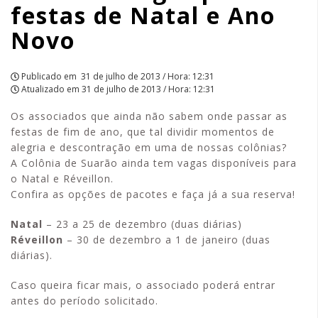
festas de Natal e Ano
e
Novo
Ano
Novo
Publicado em
31 de julho de 2013 / Hora: 12:31
Atualizado em
31 de julho de 2013 / Hora: 12:31
|
Os associados que ainda não sabem onde passar as
APCEF/SP
festas de fim de ano, que tal dividir momentos de
alegria e descontração em uma de nossas colônias?
A Colônia de Suarão ainda tem vagas disponíveis para
o Natal e Réveillon.
Confira as opções de pacotes e faça já a sua reserva!
Natal
– 23 a 25 de dezembro (duas diárias)
Réveillon
– 30 de dezembro a 1 de janeiro (duas
diárias).
Caso queira ficar mais, o associado poderá entrar
antes do período solicitado.