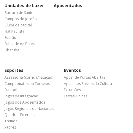
Unidades de Lazer
Aposentados
Barraca de Santos
Campos do Jordão
Clube da capital
Flat Paulista
Suarão
Subsede de Bauru
Ubatuba
Esportes
Eventos
Assessoria (corrida/natação)
Apcef de Portas Abertas
Campeonatos ou Torneios
Apcef nos Passos da Cultura
Futebol
Excursões
Jogos de Integração
Festas Juninas
Jogos dos Aposentados
Jogos Regionais ou Nacionais
Quadras Externas
Treinos
xadrez