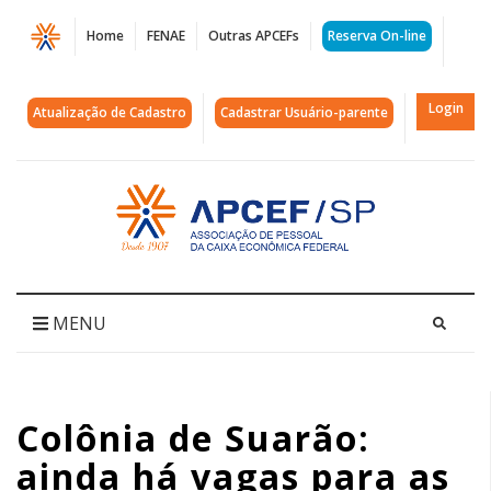
Página
Home
FENAE
Outras APCEFs
Reserva On-line
Colônia
de
Login
Atualização de Cadastro
Cadastrar Usuário-parente
Suarão:
ainda
Acessar
página
há
inicial
vagas
para
MENU
as
festas
Colônia de Suarão:
de
ainda há vagas para as
Natal