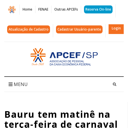
Página
Home
FENAE
Outras APCEFs
Reserva On-line
Bauru
tem
Login
Atualização de Cadastro
Cadastrar Usuário-parente
matinê
na
Acessar
página
terça-
inicial
feira
de
MENU
carnaval
|
Bauru tem matinê na
APCEF/SP
terça-feira de carnaval