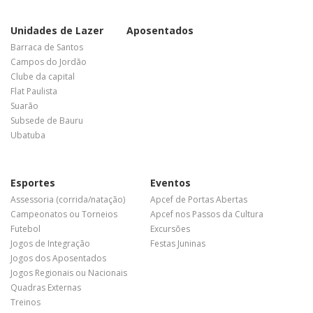
Unidades de Lazer
Aposentados
Barraca de Santos
Campos do Jordão
Clube da capital
Flat Paulista
Suarão
Subsede de Bauru
Ubatuba
Esportes
Eventos
Assessoria (corrida/natação)
Apcef de Portas Abertas
Campeonatos ou Torneios
Apcef nos Passos da Cultura
Futebol
Excursões
Jogos de Integração
Festas Juninas
Jogos dos Aposentados
Jogos Regionais ou Nacionais
Quadras Externas
Treinos